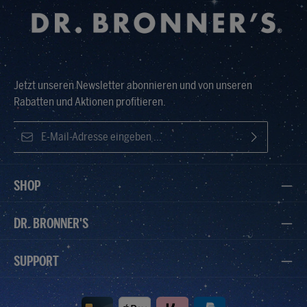
Jetzt unseren Newsletter abonnieren und von unseren
Rabatten und Aktionen profitieren.
E-Mail-Adresse*
Ich habe die
Datenschutzbestimmungen
zur Kenntnis
Die mit einem Stern (*) markierten Felder sind Pflichtfelder.
genommen und die
AGB
gelesen und bin mit ihnen
SHOP
einverstanden.
DR. BRONNER'S
SUPPORT