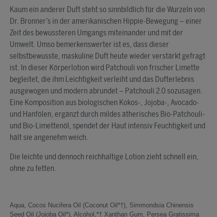
Kaum ein anderer Duft steht so sinnbildlich für die Wurzeln von
Dr. Bronner’s in der amerikanischen Hippie-Bewegung – einer
Zeit des bewussteren Umgangs miteinander und mit der
Umwelt. Umso bemerkenswerter ist es, dass dieser
selbstbewusste, maskuline Duft heute wieder verstärkt gefragt
ist. In dieser Körperlotion wird Patchouli von frischer Limette
begleitet, die ihm Leichtigkeit verleiht und das Dufterlebnis
ausgewogen und modern abrundet – Patchouli 2.0 sozusagen.
Eine Komposition aus biologischen Kokos-, Jojoba-, Avocado-
und Hanfölen, ergänzt durch mildes ätherisches Bio-Patchouli-
und Bio-Limettenöl, spendet der Haut intensiv Feuchtigkeit und
hält sie angenehm weich.
Die leichte und dennoch reichhaltige Lotion zieht schnell ein,
ohne zu fetten.
Aqua, Cocos Nucifera Oil (Coconut Oil*†), Simmondsia Chinensis
Seed Oil (Jojoba Oil*), Alcohol,*† Xanthan Gum, Persea Gratissima