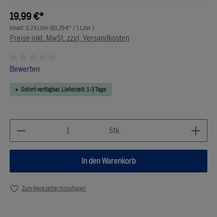
19,99 €*
Inhalt:
0.24 Liter
(83,29 €* / 1 Liter )
Preise inkl. MwSt. zzgl. Versandkosten
Durchschnittliche Bewertung von 0 von 5 Sternen
Bewerten
Sofort verfügbar, Lieferzeit: 1-3 Tage
Produkt Anzahl: Gib den gewünschten Wert ein ode
Stk.
In den Warenkorb
Zum Merkzettel hinzufügen