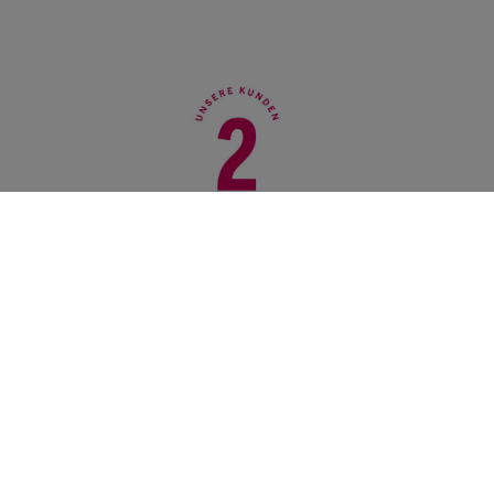
Der wichtigste Inhaltsstoff: Liebe. Mit
Herz führen, sich Zeit nehmen und
immer das Beste geben. Kunden werden
dabei so behandelt, wie man auch die
eigene Familie behandeln würde. (Love!
Lead with heart, take time, give best—
serve customers as you would serve