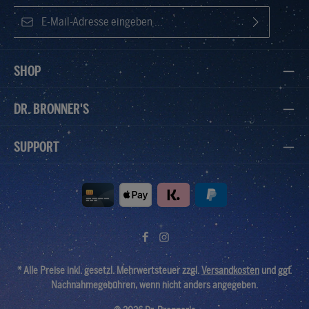
E-Mail-Adresse*
Ich habe die
Datenschutzbestimmungen
zur Kenntnis
Die mit einem Stern (*) markierten Felder sind Pflichtfelder.
genommen und die
AGB
gelesen und bin mit ihnen
SHOP
einverstanden.
DR. BRONNER'S
SUPPORT
* Alle Preise inkl. gesetzl. Mehrwertsteuer zzgl.
Versandkosten
und ggf.
Nachnahmegebühren, wenn nicht anders angegeben.