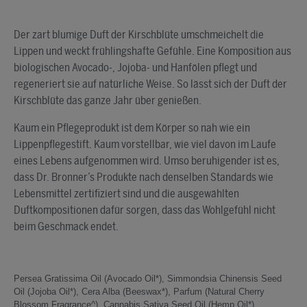
Der zart blumige Duft der Kirschblüte umschmeichelt die
Lippen und weckt frühlingshafte Gefühle. Eine Komposition aus
biologischen Avocado-, Jojoba- und Hanfölen pflegt und
regeneriert sie auf natürliche Weise. So lässt sich der Duft der
Kirschblüte das ganze Jahr über genießen.
Kaum ein Pflegeprodukt ist dem Körper so nah wie ein
Lippenpflegestift. Kaum vorstellbar, wie viel davon im Laufe
eines Lebens aufgenommen wird. Umso beruhigender ist es,
dass Dr. Bronner’s Produkte nach denselben Standards wie
Lebensmittel zertifiziert sind und die ausgewählten
Duftkompositionen dafür sorgen, dass das Wohlgefühl nicht
beim Geschmack endet.
Persea Gratissima Oil (Avocado Oil*), Simmondsia Chinensis Seed
Oil (Jojoba Oil*), Cera Alba (Beeswax*), Parfum (Natural Cherry
Blossom Fragrance^), Cannabis Sativa Seed Oil (Hemp Oil*),