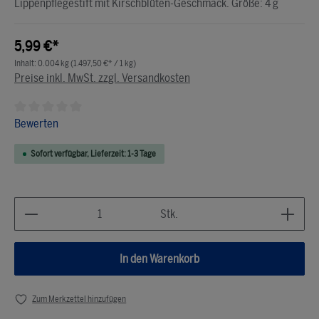
Lippenpflegestift mit Kirschblüten-Geschmack. Größe: 4 g
5,99 €*
Inhalt:
0.004 kg
(1.497,50 €* / 1 kg)
Preise inkl. MwSt. zzgl. Versandkosten
Durchschnittliche Bewertung von 0 von 5 Sternen
Bewerten
Sofort verfügbar, Lieferzeit: 1-3 Tage
Produkt Anzahl: Gib den gewünschten Wert ein ode
Stk.
In den Warenkorb
Zum Merkzettel hinzufügen