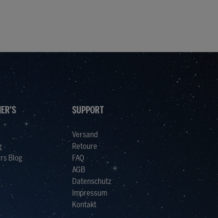
i
c
h
t
v
e
r
f
ü
g
b
a
r
ER'S
SUPPORT
Versand
g
Retoure
rs Blog
FAQ
AGB
Datenschutz
Impressum
Kontakt