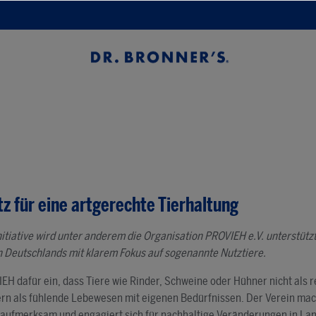
z für eine artgerechte Tierhaltung
tiative wird unter anderem die Organisation PROVIEH e.V. unterstützt
 Deutschlands mit klarem Fokus auf sogenannte Nutztiere.
IEH dafür ein, dass Tiere wie Rinder, Schweine oder Hühner nicht als 
rn als fühlende Lebewesen mit eigenen Bedürfnissen. Der Verein mach
g aufmerksam und engagiert sich für nachhaltige Veränderungen in La