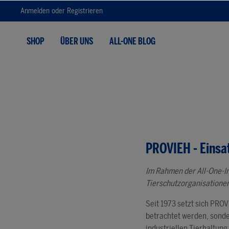
Anmelden
oder
Registrieren
Zur Hauptnavigation springen
SHOP
ÜBER UNS
ALL-ONE BLOG
PROVIEH - Einsat
Im Rahmen der All-One-Ini
Tierschutzorganisationen
Seit 1973 setzt sich PROV
betrachtet werden, sonde
industriellen Tierhaltun