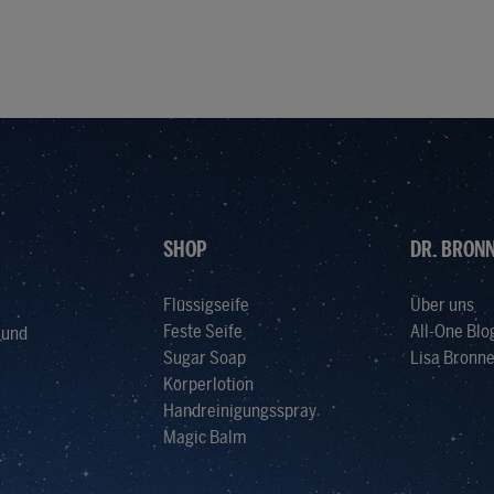
i
c
h
t
v
e
r
f
ü
g
b
a
r
SHOP
DR. BRONN
Flüssigseife
Über uns
Feste Seife
All-One Blo
 und
Sugar Soap
Lisa Bronne
Körperlotion
Handreinigungsspray
Magic Balm