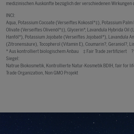
medizinischen Auskünfte bezüglich der verschiedenen Wirkungen 
INCI:
Aqua, Potassium Cocoate (Verseiftes Kokosöl*‡), Potassium Palm 
Olivate (Verseiftes Olivenöl*‡), Glycerin*, Lavandula Hybrida Oil
Hanföl*), Potassium Jo­jobate (Verseiftes Jojobaöl*), Lavandula Ang
(Zitronensäure), Tocopherol (Vitamin E), Coumarin?, Geraniol?, L
* Aus kontrolliert biologischem Anbau ‡ Fair Trade zertifiziert ?
Siegel:
Natrue Biokosmetik, Kontrollierte Natur-Kosmetik BDIH, fair for li
Trade Organization, Non GMO Projekt