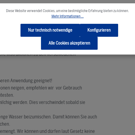
Diese Website verwendet Cookies, um eine bestmögliche Erfahrung bieten zu können.
Mehr Informationen ...
Nur technisch notwendige
Konfigurieren
Alle Cookies akzeptieren
 4-5) auf Ihre Handflächen, schäumen Sie die Seife
uere Instruktionen zu den verschiedenen
äußeren Anwendung geeignet!
ktionen neigen, empfehlen wir vor Gebrauch
utesten.
ilchig werden. Dies verschwindet sobald sie
Menge Wasser beizumischen. Damit können Sie auch
uchen.
gemengt. Wir können und dürfen laut Gesetz keine