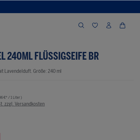
L 240ML FLÜSSIGSEIFE BR
mit Lavendelduft. Größe: 240 ml
96 €* / 1 Liter )
St. zzgl. Versandkosten
he Bewertung von 0 von 5 Sternen