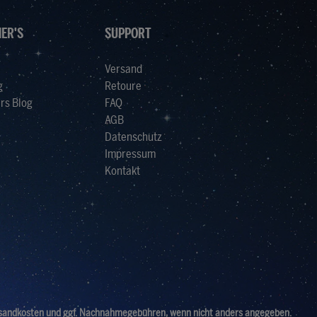
ER'S
SUPPORT
Versand
g
Retoure
rs Blog
FAQ
AGB
Datenschutz
Impressum
Kontakt
sandkosten
und ggf. Nachnahmegebühren, wenn nicht anders angegeben.