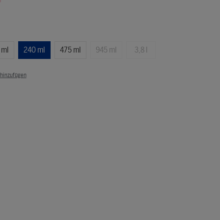
 ml
240 ml
475 ml
945 ml
3,8 l
 hinzufügen