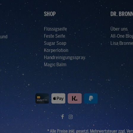
SHOP
DR. BRONN
Flüssigseife
Über uns
Feste Seife
All-One Blo
 und
Sugar Soap
Lisa Bronne
Körperlotion
Handreinigungsspray
Magic Balm
* Alle Preise inkl. gesetzl. Mehrwertsteuer zzgl.
Ver