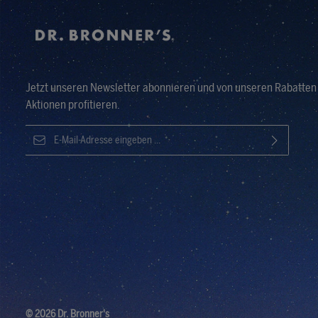
Jetzt unseren Newsletter abonnieren und von unseren Rabatten
Aktionen profitieren.
E-Mail-Adresse*
Ich habe die
Datenschutzbestimmungen
zur Kenntnis
Die mit einem Stern (*) markierten Felder sind Pflichtfelder.
genommen und die
AGB
gelesen und bin mit ihnen
einverstanden.
© 2026 Dr. Bronner's