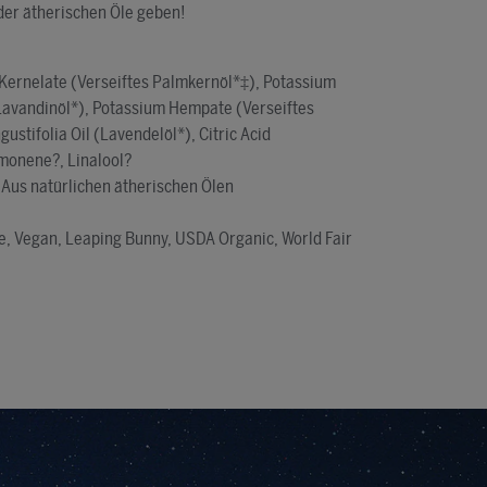
der ätherischen Öle geben!
Kernelate (Verseiftes Palmkernöl*‡), Potassium
 (Lavandinöl*), Potassium Hempate (Verseiftes
ustifolia Oil (Lavendelöl*), Citric Acid
imonene?, Linalool?
 Aus natürlichen ätherischen Ölen
fe, Vegan, Leaping Bunny, USDA Organic, World Fair