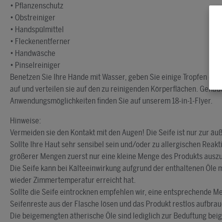
• Pflanzenschutz
• Obstreiniger
• Handspülmittel
• Fleckenentferner
• Handwäsche
• Pinselreiniger
Benetzen Sie Ihre Hände mit Wasser, geben Sie einige Tropfen (ca.
auf und verteilen sie auf den zu reinigenden Körperflächen. Gena
Anwendungsmöglichkeiten finden Sie auf unserem 18-in-1-Flyer.
Hinweise:
Vermeiden sie den Kontakt mit den Augen! Die Seife ist nur zur 
Sollte Ihre Haut sehr sensibel sein und/oder zu allergischen Rea
größerer Mengen zuerst nur eine kleine Menge des Produkts ausz
Die Seife kann bei Kälteeinwirkung aufgrund der enthaltenen Öle m
wieder Zimmertemperatur erreicht hat.
Sollte die Seife eintrocknen empfehlen wir, eine entsprechende 
Seifenreste aus der Flasche lösen und das Produkt restlos aufbra
Die beigemengten ätherische Öle sind lediglich zur Beduftung bei