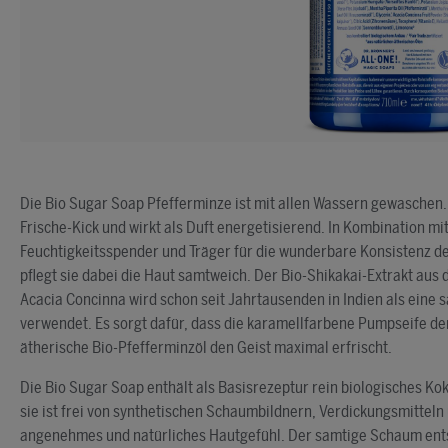
Die Bio Sugar Soap Pfefferminze ist mit allen Wassern gewaschen.
Frische-Kick und wirkt als Duft energetisierend. In Kombination m
Feuchtigkeitsspender und Träger für die wunderbare Konsistenz de
pflegt sie dabei die Haut samtweich. Der Bio-Shikakai-Extrakt au
Acacia Concinna wird schon seit Jahrtausenden in Indien als eine 
verwendet. Es sorgt dafür, dass die karamellfarbene Pumpseife de
ätherische Bio-Pfefferminzöl den Geist maximal erfrischt.
Die Bio Sugar Soap enthält als Basisrezeptur rein biologisches Kok
sie ist frei von synthetischen Schaumbildnern, Verdickungsmitteln
angenehmes und natürliches Hautgefühl. Der samtige Schaum entst