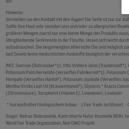
auf.
Hinweise:
Vermeiden sie den Kontakt mit den Augen! Die Seife ist nur zur 
Sollte Ihre Haut sehr sensibel sein und/oder zu allergischen Reak
größerer Mengen zuerst nur eine kleine Menge des Produkts ausz
Übrigbleibende Seifenreste in der Flasche, lassen sich leicht dur
aufzubrauchen. Die beigemengten ätherische Öle sind lediglich z
laut Gesetz keine medizinischen Auskünfte bezüglich der verschi
INCI: Sucrose (Rohrzucker*‡), Vitis Vinifera Juice (Traubensaft*)
Potassium Palm Kernelate (Verseiftes Palmkernöl*‡), Potassium Ol
Hempate (Verseiftes Hanföl*), Potassium Jojobate (Verseiftes Jojo
Mentha Viridis Leaf Oil (Krauseminzeöl*), Glycerin,* Acacia Concin
(Zitronensäure), Tocopherol (Vitamin E), Limonene◊, Linalool◊
* Aus kontrolliert biologischem Anbau ‡ Fair Trade zertifiziert 
Siegel: Natrue Biokosmetik, Kontrollierte Natur-Kosmetik BDIH, fai
World Fair Trade Organization, Non GMO Projekt