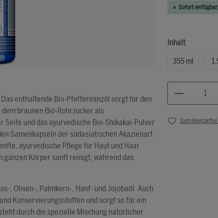
Sofort verfügbar,
Inhalt
355 ml
1,
Produkt An
 Das enthaltende Bio-Pfefferminzöl sorgt für den
it dem braunen Bio-Rohrzucker als
Zum Merkzettel
r Seife und das ayurvedische Bio-Shikakai-Pulver
s den Samenkapseln der südasiatischen Akazienart
sanfte, ayurvedische Pflege für Haut und Haar
n ganzen Körper sanft reinigt, während das
os-, Oliven-, Palmkern-, Hanf- und Jojobaöl. Auch
 und Konservierungsstoffen und sorgt so für ein
eht durch die spezielle Mischung natürlicher