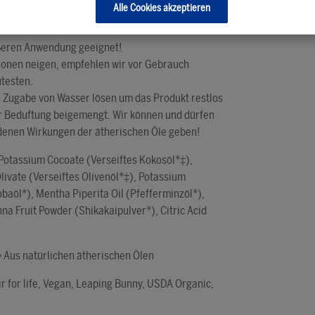
Alle Cookies akzeptieren
äußeren Anwendung geeignet!
tionen neigen, empfehlen wir vor Gebrauch
utesten.
ch Zugabe von Wasser lösen um das Produkt restlos
ur Beduftung beigemengt. Wir können und dürfen
edenen Wirkungen der ätherischen Öle geben!
, Potassium Cocoate (Verseiftes Kokosöl*‡),
ivate (Verseiftes Olivenöl*‡), Potassium
baöl*), Mentha Piperita Oil (Pfefferminzöl*),
na Fruit Powder (Shikakaipulver*), Citric Acid
◊ Aus natürlichen ätherischen Ölen
r for life, Vegan, Leaping Bunny, USDA Organic,