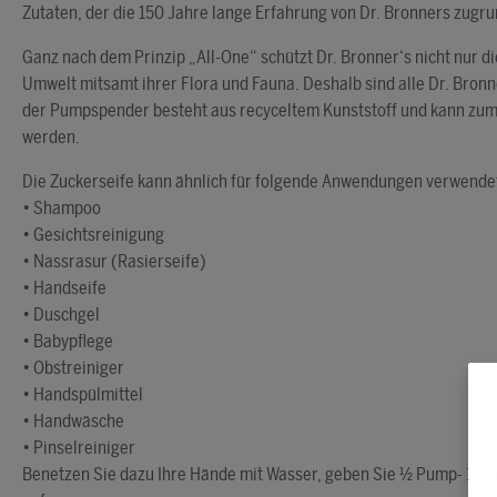
Zutaten, der die 150 Jahre lange Erfahrung von Dr. Bronners zugrun
Ganz nach dem Prinzip „All-One“ schützt Dr. Bronner‘s nicht nur d
Umwelt mitsamt ihrer Flora und Fauna. Deshalb sind alle Dr. Bron
der Pumpspender besteht aus recyceltem Kunststoff und kann zum 
werden.
Die Zuckerseife kann ähnlich für folgende Anwendungen verwende
• Shampoo
• Gesichtsreinigung
• Nassrasur (Rasierseife)
• Handseife
• Duschgel
• Babypflege
• Obstreiniger
• Handspülmittel
• Handwäsche
• Pinselreiniger
Benetzen Sie dazu Ihre Hände mit Wasser, geben Sie ½ Pump- 1 Pu