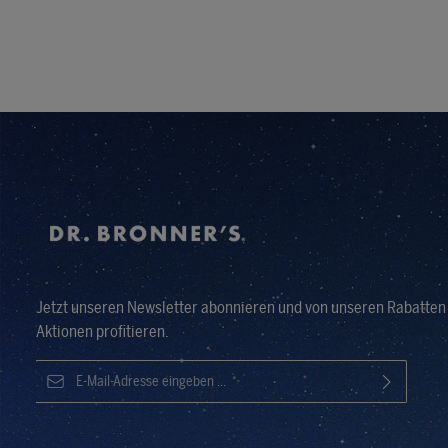
Jetzt unseren Newsletter abonnieren und von unseren Rabatten
Aktionen profitieren.
E-Mail-Adresse*
Ich habe die
Datenschutzbestimmungen
zur Kenntnis
Die mit einem Stern (*) markierten Felder sind Pflichtfelder.
genommen und die
AGB
gelesen und bin mit ihnen