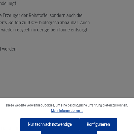
de liegt.
ie Erzeuger der Rohstoffe, sondern auch die
ner’s-Seifen zu 100% biologisch abbaubar. Auch
wieder recyceln in der gelben Tonne entsorgt
t werden:
Diese Website verwendet Cookies, um eine bestmögliche Erfahrung bieten zu können.
Mehr Informationen ...
Nur technisch notwendige
Konfigurieren
mp auf Ihre Handfläche, schäumen Sie die Seife