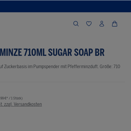
MINZE 710ML SUGAR SOAP BR
auf Zuckerbasis im Pumpspender mit Pfefferminzduft. Größe: 710
,99 €* / 1 Stück)
St. zzgl. Versandkosten
he Bewertung von 0 von 5 Sternen