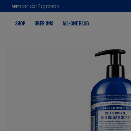
Anmelden
oder
Registrieren
Zur Hauptnavigation springen
SHOP
ÜBER UNS
ALL-ONE BLOG
Bildergalerie überspringen