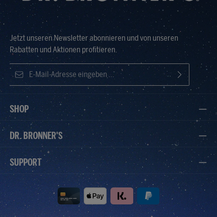
Jetzt unseren Newsletter abonnieren und von unseren
Rabatten und Aktionen profitieren.
E-Mail-Adresse*
Ich habe die
Datenschutzbestimmungen
zur Kenntnis
Die mit einem Stern (*) markierten Felder sind Pflichtfelder.
genommen und die
AGB
gelesen und bin mit ihnen
SHOP
einverstanden.
DR. BRONNER'S
SUPPORT