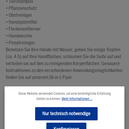
• Tiershampoo
• Pflanzenschutz
• Obstreiniger
• Handspülmittel
• Fleckenentferner
• Handwäsche
• Pinselreiniger
Benetzen Sie Ihre Hände mit Wasser, geben Sie einige Tropfen
(ca. 4-5) auf Ihre Handflächen, schäumen Sie die Seife auf und
verteilen sie auf den zu reinigenden Körperflächen. Genauere
Instruktionen zu den verschiedenen Anwendungsmöglichkeiten
finden Sie auf unserem 18-in-1-Flyer.
Hinweise:
Diese Website verwendet Cookies, um eine bestmögliche Erfahrung
Vermeiden sie den Kontakt mit den Augen! Die Seife ist nur zur
bieten zu können.
Mehr Informationen ...
äußeren Anwendung geeignet!
Sollte Ihre Haut sehr sensibel sein und/oder zu allergischen
Nur technisch notwendige
Reaktionen neigen, empfehlen wir vor Gebrauch größerer
Mengen zuerst nur eine kleine Menge des Produkts