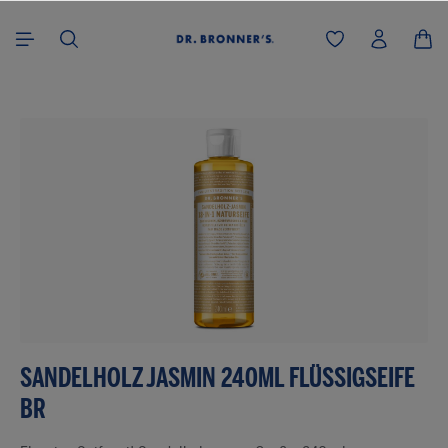
alt springen
Bildergalerie überspringen
SANDELHOLZ JASMIN 240ML FLÜSSIGSEIFE
BR