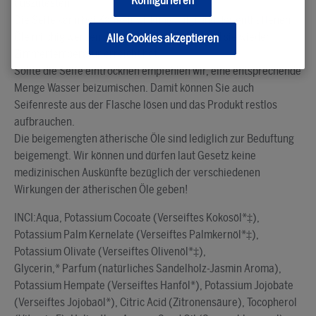
Konfigurieren
auszutesten.
Die Seife kann bei Kälteeinwirkung aufgrund der enthaltenen
Öle milchig werden. Dies verschwindet sobald sie wieder
Alle Cookies akzeptieren
Zimmertemperatur erreicht hat.
Sollte die Seife eintrocknen empfehlen wir, eine entsprechende
Menge Wasser beizumischen. Damit können Sie auch
Seifenreste aus der Flasche lösen und das Produkt restlos
aufbrauchen.
Die beigemengten ätherische Öle sind lediglich zur Beduftung
beigemengt. Wir können und dürfen laut Gesetz keine
medizinischen Auskünfte bezüglich der verschiedenen
Wirkungen der ätherischen Öle geben!
INCI:Aqua, Potassium Cocoate (Verseiftes Kokosöl*‡),
Potassium Palm Kernelate (Verseiftes Palmkernöl*‡),
Potassium Olivate (Verseiftes Olivenöl*‡),
Glycerin,* Parfum (natürliches Sandelholz-Jasmin Aroma),
Potas­sium Hempate (Verseiftes Hanföl*), Potassium Jojobate
(Verseiftes Jojobaöl*), Citric Acid (Zitronensäure), Tocopherol