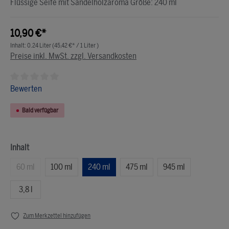
Flüssige Seife mit Sandelholzaroma Größe: 240 ml
10,90 €*
Inhalt:
0.24 Liter
(45,42 €* / 1 Liter )
Preise inkl. MwSt. zzgl. Versandkosten
Durchschnittliche Bewertung von 0 von 5 Sternen
Bewerten
Bald verfügbar
Inhalt
60 ml
100 ml
240 ml
475 ml
945 ml
3,8 l
Zum Merkzettel hinzufügen