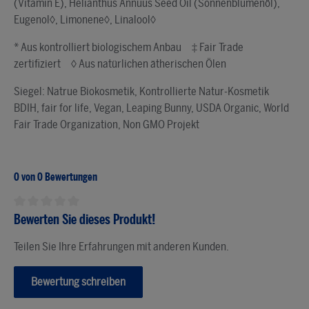
(Vitamin E), Helianthus Annuus Seed Oil (Sonnenblumenöl),
Eugenol◊, Limonene◊, Linalool◊
* Aus kontrolliert biologischem Anbau ‡ Fair Trade
zertifiziert ◊ Aus natürlichen ätherischen Ölen
Siegel: Natrue Biokosmetik, Kontrollierte Natur-Kosmetik
BDIH, fair for life, Vegan, Leaping Bunny, USDA Organic, World
Fair Trade Organization, Non GMO Projekt
0 von 0 Bewertungen
Bewerten Sie dieses Produkt!
Durchschnittliche Bewertung von 0 von 5 Sternen
Teilen Sie Ihre Erfahrungen mit anderen Kunden.
Bewertung schreiben