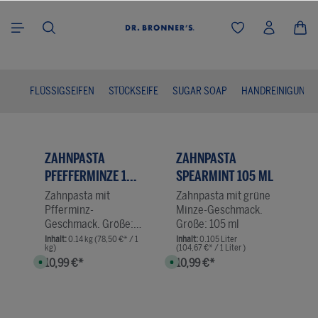
alt springen
FLÜSSIGSEIFEN
STÜCKSEIFE
SUGAR SOAP
HANDREINIGUNG
ZAHNPASTA
ZAHNPASTA
PFEFFERMINZE 105
SPEARMINT 105 ML
ML
Zahnpasta mit
Zahnpasta mit grüne
Pfferminz-
Minze-Geschmack.
Geschmack. Größe:
Größe: 105 ml
105 ml
Inhalt:
0.14 kg
(78,50 €* / 1
Inhalt:
0.105 Liter
kg)
(104,67 €* / 1 Liter )
S
10,99 €*
S
10,99 €*
o
o
f
f
o
o
Produkt Anzahl: Gib den gewünschten Wert e
Produkt Anzahl: Gib d
r
r
Stk.
Stk.
t
t
v
v