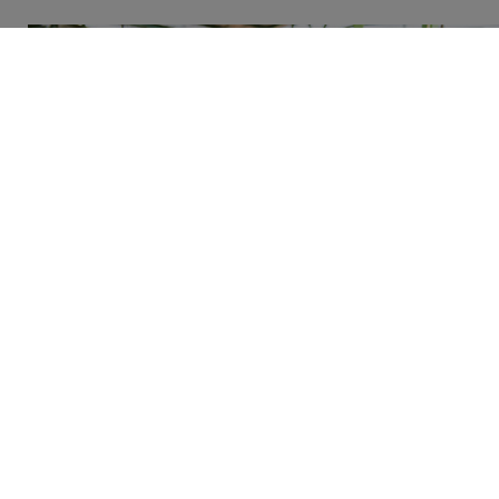
Wir machen unsere Seifen nur aus nachhaltig
angebauten Pflanzenölen: Kokosöl, Palmöl,
Olivenöl, Hanföl und Jojobaöl. (Foto: Rapunzel