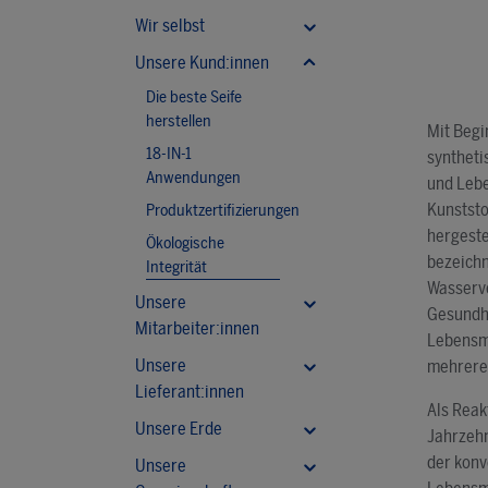
Wir selbst
Unsere Kund:innen
Die beste Seife
herstellen
Mit Begi
18-IN-1
syntheti
Anwendungen
und Lebe
Produktzertifizierungen
Kunststo
hergeste
Ökologische
bezeichn
Integrität
Wasserv
Unsere
Gesundh
Mitarbeiter:innen
Lebensmi
Unsere
mehrere 
Lieferant:innen
Als Reak
Unsere Erde
Jahrzehn
der konv
Unsere