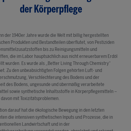
der Körperpflege
nn der 1940er Jahre wurde die Welt mit billig hergestellten
schen Produkten und Bestandteilen überflutet, von Pestiziden
nsmittelzusatzstoffen bis zu Reinigungsmitteln und
ffen, die im Labor hauptsächlich aus nicht erneuerbarem Erdöl
llt wurden. Es wurde als „Better Living Through Chemistry“
et. Zu den unbeabsichtigten Folgen gehörten Luft- und
erschmutzung, Verschlechterung des Bodens und der
eit des Bodens, ungesunde und übermäßig verarbeitete
ttel sowie synthetische Inhaltsstoffe in Körperpflegemitteln –
davon mit Toxizitätsproblemen.
tion darauf hat die ökologische Bewegung in den letzten
ten die intensiven synthetischen Inputs und Prozesse, die in
entionellen Landwirtschaft und in der