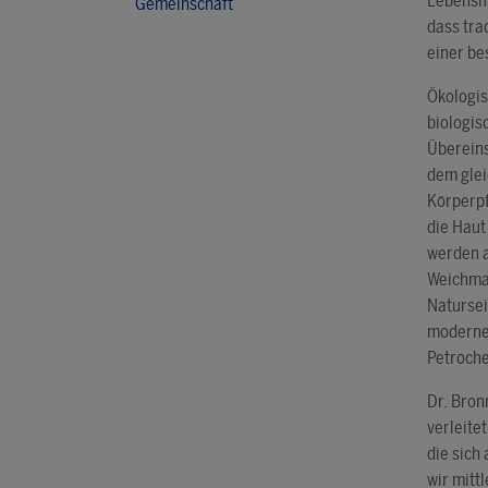
Lebensmi
Gemeinschaft
dass tra
einer b
Ökologis
biologis
Überein
dem glei
Körperpf
die Haut
werden a
Weichmac
Natursei
modernen
Petroche
Dr. Bron
verleite
die sich
wir mitt