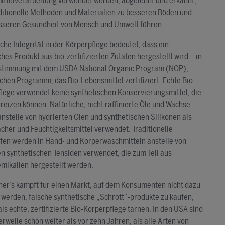
ttelverarbeitung verwendet werden, abgelehnt und erkannt,
ditionelle Methoden und Materialien zu besseren Böden und
esseren Gesundheit von Mensch und Umwelt führen.
che Integrität in der Körperpflege bedeutet, dass ein
ches Produkt aus bio-zertifizierten Zutaten hergestellt wird – in
stimmung mit dem USDA National Organic Program (NOP),
chen Programm, das Bio-Lebensmittel zertifiziert. Echte Bio-
lege verwendet keine synthetischen Konservierungsmittel, die
 reizen können. Natürliche, nicht raffinierte Öle und Wachse
nstelle von hydrierten Ölen und synthetischen Silikonen als
her und Feuchtigkeitsmittel verwendet. Traditionelle
fen werden in Hand- und Körperwaschmitteln anstelle von
 synthetischen Tensiden verwendet, die zum Teil aus
mikalien hergestellt werden.
ner’s kämpft für einen Markt, auf dem Konsumenten nicht dazu
t werden, falsche synthetische „Schrott“-produkte zu kaufen,
 als echte, zertifizierte Bio-Körperpflege tarnen. In den USA sind
lerweile schon weiter als vor zehn Jahren, als alle Arten von